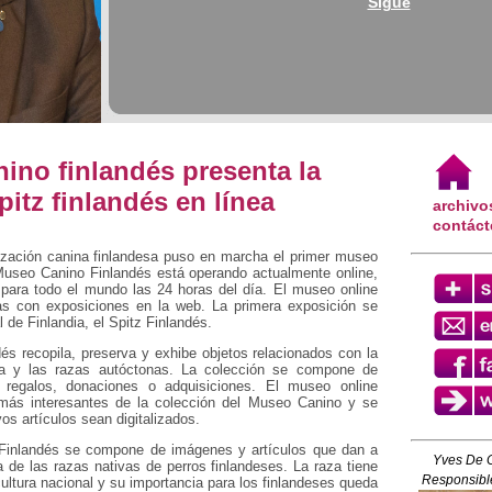
Sigue
ino finlandés presenta la
pitz finlandés en línea
archivo
contác
ización canina finlandesa puso en marcha el primer museo
 Museo Canino Finlandés está operando actualmente online,
 para todo el mundo las 24 horas del día. El museo online
as con exposiciones en la web. La primera exposición se
l de Finlandia, el Spitz Finlandés.
s recopila, preserva y exhibe objetos relacionados con la
esa y las razas autóctonas. La colección se compone de
 regalos, donaciones o adquisiciones. El museo online
más interesantes de la colección del Museo Canino y se
os artículos sean digitalizados.
 Finlandés se compone de imágenes y artículos que dan a
Yves De 
 de las razas nativas de perros finlandeses. La raza tiene
Responsible
cultura nacional y su importancia para los finlandeses queda