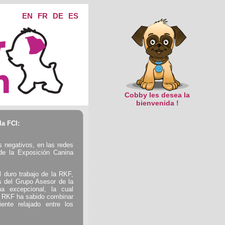
EN
FR
DE
ES
Cobby les desea la
bienvenida !
la FCI:
s negativos, en las redes
 de la Exposición Canina
 duro trabajo de la RKF,
s del Grupo Asesor de la
a excepcional, la cual
a RKF ha sabido combinar
ente relajado entre los