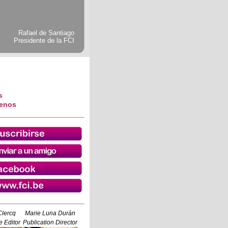
Rafael de Santiago
Presidente de la FCI
s
tenos
Clercq
Marie Luna Durán
 Editor
Publication Director