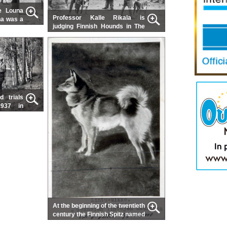
e Louna
Professor Kalle Rikala is
na was a
judging Finnish Hounds in The
tz breeder in
Finnish Kennel Club's (known then as
Suomen Kennelklubi) dog show in 6-8
May 1921
d trials
1937 in
itz “Jarri” is
At the beginning of the twentieth
century the Finnish Spitz named
“Lintu-Mikko” was one of the most