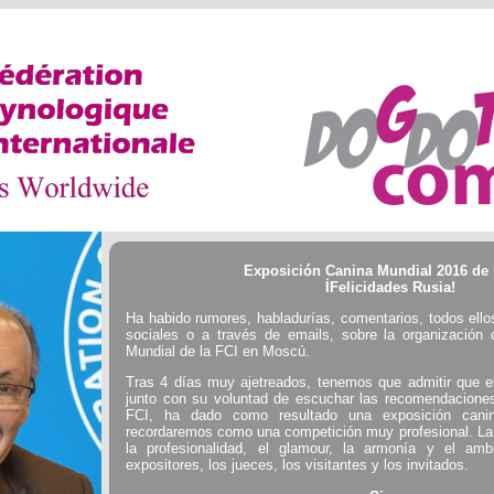
Exposición Canina Mundial 2016 de 
İFelicidades Rusia!
Ha habido rumores, habladurías, comentarios, todos ello
sociales o a través de emails, sobre la organización
Mundial de la FCI en Moscú.
Tras 4 días muy ajetreados, tenemos que admitir que el
junto con su voluntad de escuchar las recomendacione
FCI, ha dado como resultado una exposición canin
recordaremos como una competición muy profesional. L
la profesionalidad, el glamour, la armonía y el ambi
expositores, los jueces, los visitantes y los invitados.