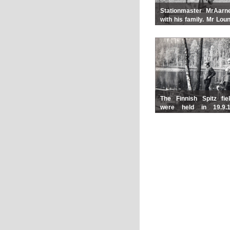
Stationmaster MrAarn
with his family. Mr Lou
well-known Finnish Spi
the 40's
The Finnish Spitz fiel
were held in 19.9.
Joensuu. The Finnish Sp
resting after the trials