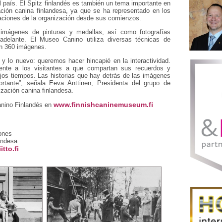
del país. El Spitz finlandés es también un tema importante en
zación canina finlandesa, ya que se ha representado en los
aciones de la organización desde sus comienzos.
imágenes de pinturas y medallas, así como fotografías
adelante. El Museo Canino utiliza diversas técnicas de
en 360 imágenes.
 y lo nuevo: queremos hacer hincapié en la interactividad.
nte a los visitantes a que compartan sus recuerdos y
jos tiempos. Las historias que hay detrás de las imágenes
rtante”, señala Eeva Anttinen, Presidenta del grupo de
ización canina finlandesa.
www.finnishcaninemuseum.fi
anino Finlandés en
ones
andesa
tto.fi