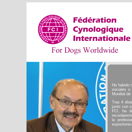
Ha habido r
sociales o
Mundial de
Tras 4 días
junto con 
FCI, ha d
recordarem
la profesi
expositores,