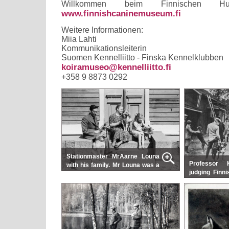
Willkommen beim Finnischen Hu
www.finnishcaninemuseum.fi
Weitere Informationen:
Miia Lahti
Kommunikationsleiterin
Suomen Kennelliitto - Finska Kennelklubben
koiramuseo@kennelliitto.fi
+358 9 8873 0292
Stationmaster MrAarne Louna
Professor 
with his family. Mr Louna was a
judging Finn
well-known Finnish Spitz breeder in
Finnish Kenne
the 40's
Suomen Kenne
May 1921