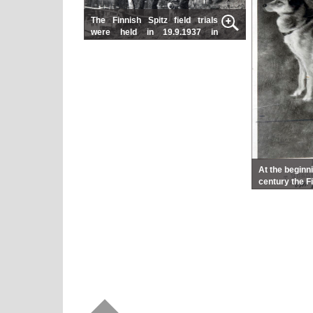
The Finnish Spitz field trials
were held in 19.9.1937 in
Joensuu. The Finnish Spitz “Jarri” is
resting after the trials
At the beginni
century the F
“Lintu-Mikko
prominent of
Spitz popul
Väinö Walle (
that during 
thousand bir
dog