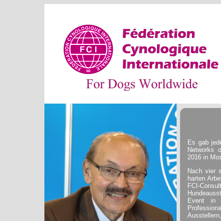
Es gab jed
Networks o
2016 in Mo
Nach vier 
harten Arbe
FCI-Cons
Hundeausste
Event in 
Profession
Ausstellern