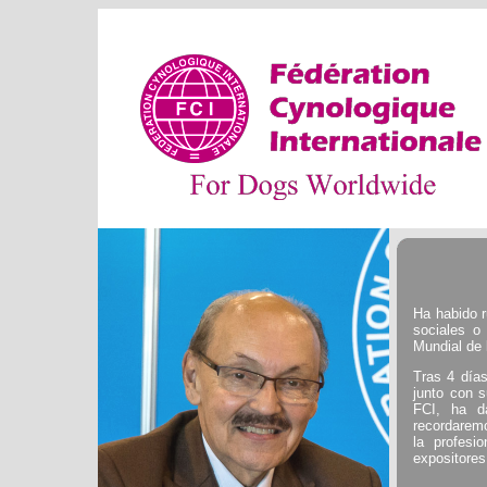
Ha habido r
sociales o
Mundial de
Tras 4 días
junto con 
FCI, ha d
recordarem
la profesi
expositores,