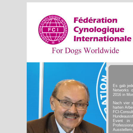
Es gab jed
Networks o
2016 in Mo
Nach vier 
harten Arbe
FCI-Cons
Hundeausste
Event in 
Profession
Ausstellern