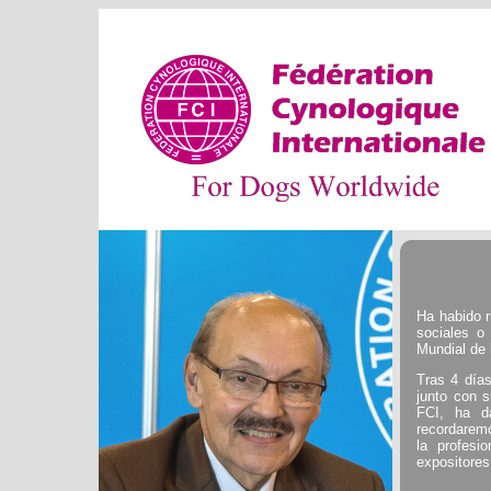
Ha habido r
sociales o
Mundial de
Tras 4 días
junto con 
FCI, ha d
recordarem
la profesi
expositores,