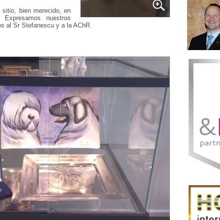
 sitio, bien merecido, en
 Expresamos nuestros
s al Sr Stefanescu y a la AChR.