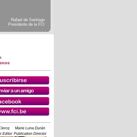
Rafael de Santiago
Presidente de la FCI
s
tenos
Clercq
Marie Luna Durán
 Editor
Publication Director