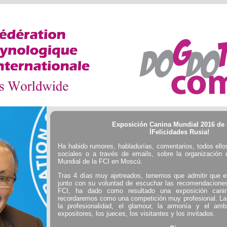
Exposición Canina Mundial 2016 de 
İFelicidades Rusia!
Ha habido rumores, habladurías, comentarios, todos ello
sociales o a través de emails, sobre la organización
Mundial de la FCI en Moscú.
Tras 4 días muy ajetreados, tenemos que admitir que el
junto con su voluntad de escuchar las recomendacione
FCI, ha dado como resultado una exposición canin
recordaremos como una competición muy profesional. L
la profesionalidad, el glamour, la armonía y el ambi
expositores, los jueces, los visitantes y los invitados.