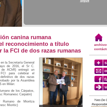
Sigue
ción canina rumana
 reconocimiento a título
archivo
contác
or la FCI de dos razas rumanas
 en la Secretaría General
ayo de 2016, el Sr C.
e de AChR) entregó un
FCI para celebrar el
 definitivo de dos razas
probado por la Asamblea
5 en Milán:
Rumano de los Cárpatos,
esc Romanesc Carpatin)
Yves De 
r Rumano de Mioritza
Responsible
esc Mioritic)