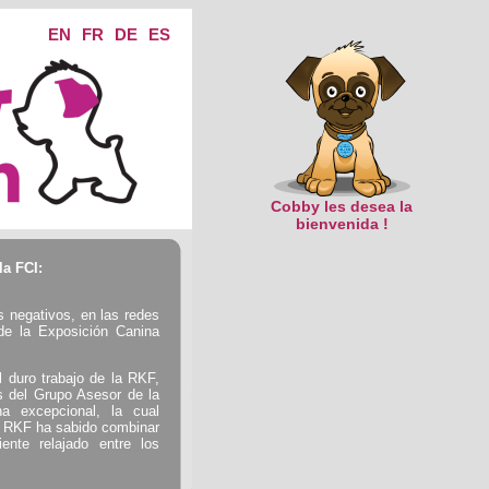
EN
FR
DE
ES
Cobby les desea la
bienvenida !
la FCI:
s negativos, en las redes
 de la Exposición Canina
 duro trabajo de la RKF,
s del Grupo Asesor de la
a excepcional, la cual
a RKF ha sabido combinar
ente relajado entre los