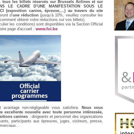
, tous les billets réservés sur Brussels Airlines et sur
DANS LE CADRE D’UNE MANIFESTATION SOUS LE
(exposition canine, épreuve,…) au travers du site
eront d’
une réduction
(jusqu’à 10%, veuillez consulter les
 comment obtenir votre réductions sur vos billets).
culier les conditions) sont disponibles via la Section Official
www.fci.be
tre page d'accueil :
 avantage non-négligeable vous satisfera.
Nous vous
tte excellente nouvelle avec toute personne intéressée,
sitions canines
: dirigeants et personnel des organisations
ants, participants aux épreuves, juges, visiteurs, presse,
mmerciaux…