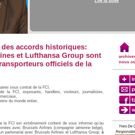
Lire la suite
 des accords historiques:
lines et Lufthansa Group sont
archive
nous co
ransporteurs officiels de la
ires sous contrat de la FCI,
e la FCI, exposants, handlers, visiteurs, journalistes,
merciaux,
iens du monde entier,
de la FCI est extrêmement content de vous informer qu’au
Yves De 
enées avec Brussels Airlines (compagnie aérienne belge),
Responsible
 un partenariat avec Brussels Airlines et Lufthansa Group:
à