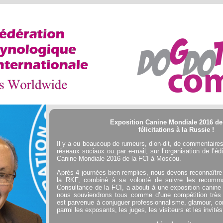
Exposition Canine Mondiale 2016 de
félicitations à la Russie !
Il y a eu beaucoup de rumeurs, d’on-dit, de commentaires 
réseaux sociaux ou par e-mail, sur l’organisation de l’éd
Canine Mondiale 2016 de la FCI à Moscou.
Après 4 journées bien remplies, nous devons reconnaître 
la RKF, combiné à sa volonté de suivre les recomm
Consultance de la FCI, a abouti à une exposition canine
nous souviendrons tous comme d’une compétition très 
est parvenue à conjuguer professionnalisme, glamour, conv
parmi les exposants, les juges, les visiteurs et les invités